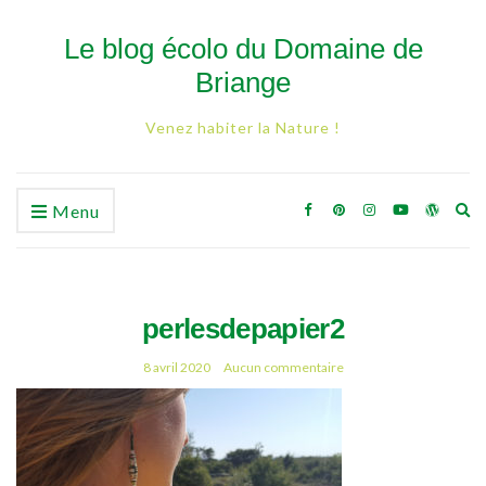
Le blog écolo du Domaine de
Briange
Venez habiter la Nature !
Ex
Menu
se
fo
perlesdepapier2
8 avril 2020
Aucun commentaire