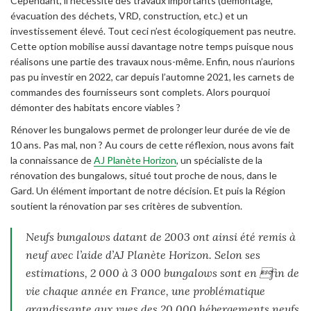
Cependant, il nécessite des travaux importants (démontage,
évacuation des déchets, VRD, construction, etc.) et un
investissement élevé. Tout ceci n’est écologiquement pas neutre.
Cette option mobilise aussi davantage notre temps puisque nous
réalisons une partie des travaux nous-même. Enfin, nous n’aurions
pas pu investir en 2022, car depuis l’automne 2021, les carnets de
commandes des fournisseurs sont complets. Alors pourquoi
démonter des habitats encore viables ?
Rénover les bungalows permet de prolonger leur durée de vie de
10 ans. Pas mal, non ? Au cours de cette réflexion, nous avons fait
la connaissance de
AJ Planète Horizon
, un spécialiste de la
rénovation des bungalows, situé tout proche de nous, dans le
Gard. Un élément important de notre décision. Et puis la Région
soutient la rénovation par ses critères de subvention.
Neufs bungalows datant de 2003 ont ainsi été remis à
neuf avec l’aide d’AJ Planète Horizon. Selon ses
estimations, 2 000 à 3 000 bungalows sont en fin de
vie chaque année en France, une problématique
grandissante aux vues des 20 000 hébergements neufs