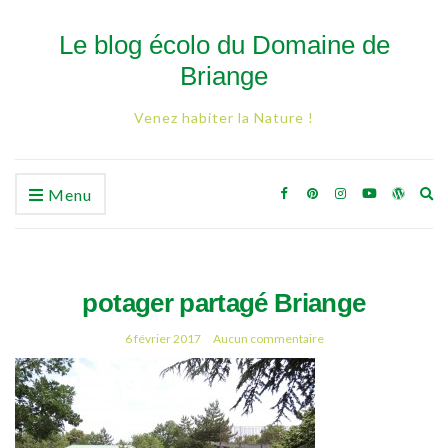
Le blog écolo du Domaine de
Briange
Venez habiter la Nature !
Ex
Menu
se
fo
potager partagé Briange
6 février 2017
Aucun commentaire