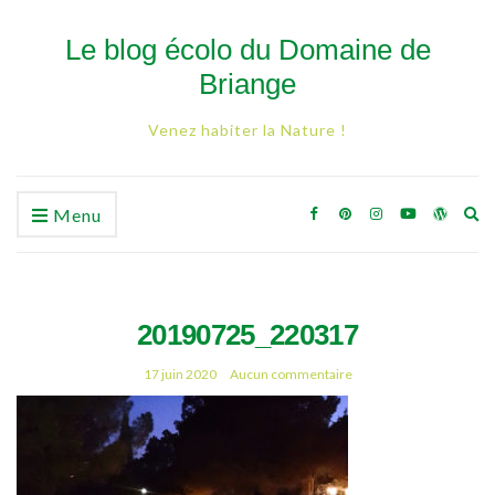
Le blog écolo du Domaine de
Briange
Venez habiter la Nature !
Ex
Menu
se
fo
20190725_220317
17 juin 2020
Aucun commentaire