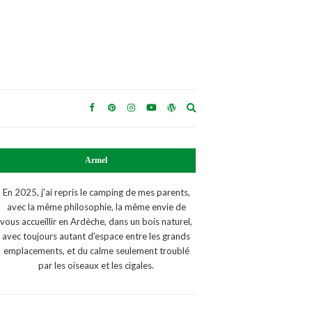
Expand
search
form
Armel
En 2025, j'ai repris le camping de mes parents,
avec la même philosophie, la même envie de
vous accueillir en Ardèche, dans un bois naturel,
avec toujours autant d'espace entre les grands
emplacements, et du calme seulement troublé
par les oiseaux et les cigales.