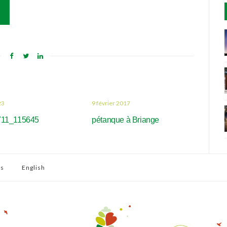
23
9 février 2017
711_115645
pétanque à Briange
is
English