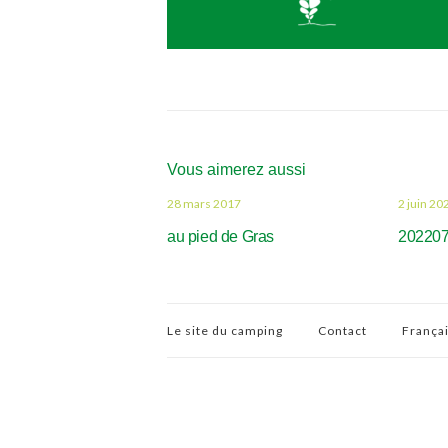
Vous aimerez aussi
28 mars 2017
2 juin 20
au pied de Gras
20220
Le site du camping
Contact
França